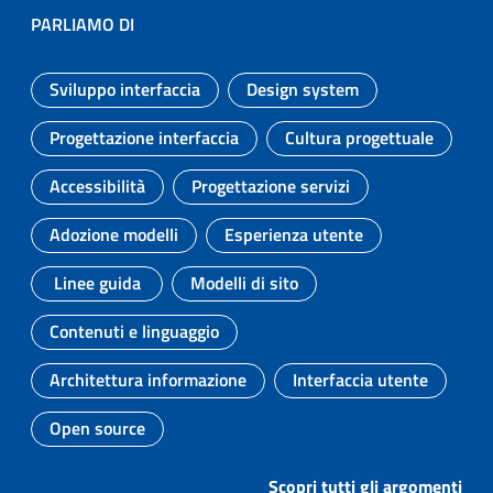
PARLIAMO DI
Sviluppo interfaccia
Design system
Argomento:
Argomento:
Progettazione interfaccia
Cultura progettuale
Argomento:
Argomento:
Accessibilità
Progettazione servizi
Argomento:
Argomento:
Adozione modelli
Esperienza utente
Argomento:
Argomento:
Linee guida
Modelli di sito
Argomento:
Argomento:
Contenuti e linguaggio
Argomento:
Architettura informazione
Interfaccia utente
Argomento:
Argomento:
Open source
Argomento:
Scopri tutti gli argomenti