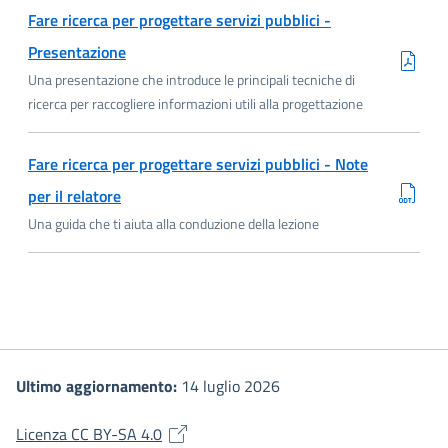
Scarica PDF
Fare ricerca per progettare servizi pubblici -
Presentazione
Una presentazione che introduce le principali tecniche di
ricerca per raccogliere informazioni utili alla progettazione
Scarica ODT
Fare ricerca per progettare servizi pubblici - Note
per il relatore
Una guida che ti aiuta alla conduzione della lezione
Ultimo aggiornamento:
14 luglio 2026
(si apre in una nuova finestra)
Licenza CC BY-SA 4.0