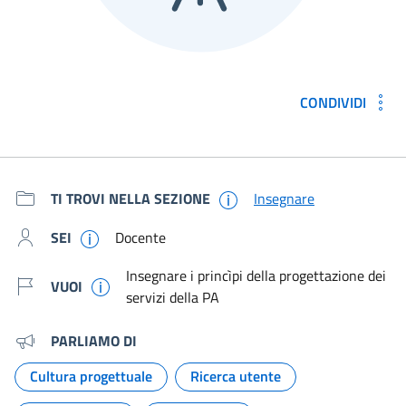
CONDIVIDI
Metadati e link per approfondir
TI TROVI NELLA SEZIONE
Insegnare
SEI
Docente
Insegnare i princìpi della progettazione dei
VUOI
servizi della PA
PARLIAMO DI
Cultura progettuale
Ricerca utente
Argomento:
Argomento: