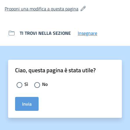
(si apre in una nuova fines
Proponi una modifica a questa pagina
TI TROVI NELLA SEZIONE
Insegnare
Ciao, questa pagina è stata utile?
Scegli la risposta:
Sì
No
Invia