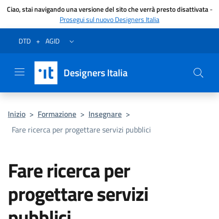
Ciao, stai navigando una versione del sito che verrà presto disattivata
-
Prosegui sul nuovo Designers Italia
Vai al menu
Vai al contenuto
Questa pagina è stata utile?
Vai al piede
Dichiarazione di accessibilità (link esterno su sito AgID)
Apri/chiudi menu secondario
DTD
+
AGID
Designers Italia
Inizio
>
Formazione
>
Insegnare
>
Fare ricerca per progettare servizi pubblici
Fare ricerca per
progettare servizi
pubblici