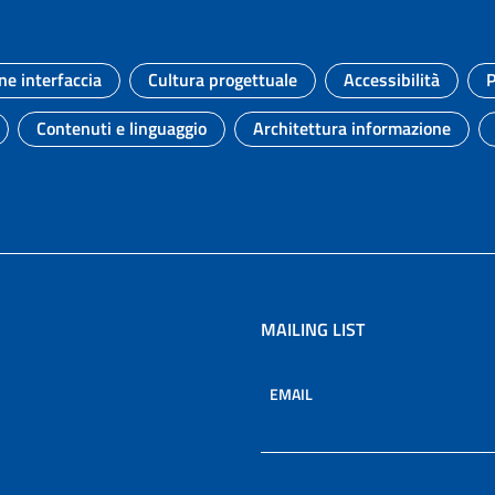
ne interfaccia
Cultura progettuale
Accessibilità
P
Argomento:
Argomento:
Argomento:
Contenuti e linguaggio
Architettura informazione
to:
Argomento:
Argomento:
MAILING LIST
EMAIL