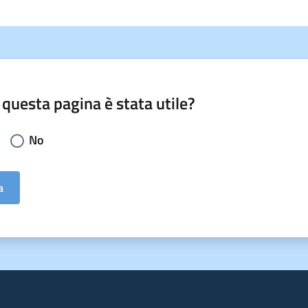
 questa pagina è stata utile?
li la risposta:
No
a