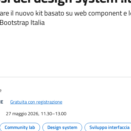
are il nuovo kit basato su web component e le
 Bootstrap Italia
 e link per approfondire
e
(si apre in una nuova finestra)
NE
Gratuita con registrazione
27 maggio 2026, 11.30–13.00
Community lab
Design system
Sviluppo interfaccia