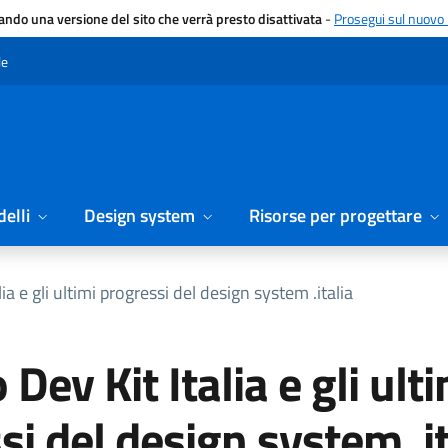
gando una versione del sito che verrà presto disattivata
-
Prosegui sul nuovo 
le
elli
Design system
Risorse per progettare
lia e gli ultimi progressi del design system .italia
 Dev Kit Italia e gli ult
si del design system .it