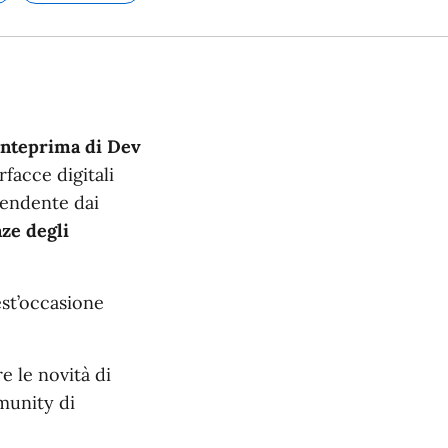
o:
Argomento:
anteprima di Dev
rfacce digitali
pendente dai
nze degli
est’occasione
 le novità di
mmunity di