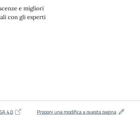
scenze e migliori
ali con gli esperti
(si apre in una nuova finestra)
(si apre in
SA 4.0
Proponi una modifica a questa pagina