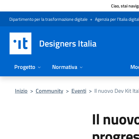
Ciao, stai navi
Vai al menu
Vai al contenuto
Questa pagina è stata utile?
Vai al piede
Dichiarazione di accessibilità (link esterno su sito AgID)
Dipartimento per la trasformazione digitale
+
Agenzia per l’Italia digita
Designers Italia
Progetto
Normativa
Mod
Inizio
>
Community
>
Eventi
>
Il nuovo Dev Kit Ita
Il nuovo
progres