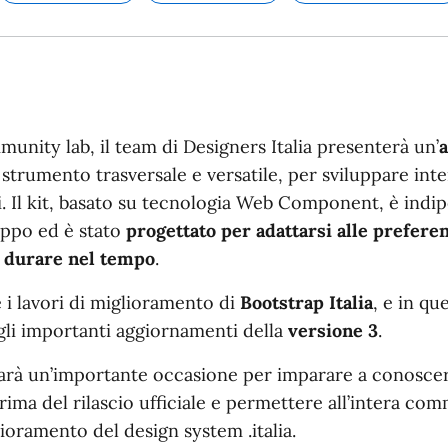
Argomento:
Argomento:
Argoment
nity lab, il team di Designers Italia presenterà un’
 strumento trasversale e versatile, per sviluppare inte
ili. Il kit, basato su tecnologia Web Component, è indi
uppo ed è stato
progettato per adattarsi alle prefere
r durare nel tempo
.
i lavori di miglioramento di
Bootstrap Italia
, e in qu
gli importanti aggiornamenti della
versione 3
.
arà un’importante occasione per imparare a conoscere
rima del rilascio ufficiale e permettere all’intera co
lioramento del design system .italia.