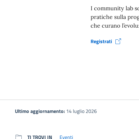
I community lab so
pratiche sulla prog
che curano l’evolu
Registrati
(si apre in una nuova fine
Ultimo aggiornamento:
14 luglio 2026
TI TROVI IN
Eventi