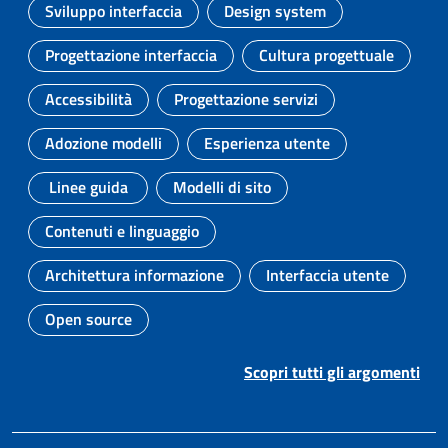
Sviluppo interfaccia
Design system
Argomento:
Argomento:
Progettazione interfaccia
Cultura progettuale
Argomento:
Argomento:
Accessibilità
Progettazione servizi
Argomento:
Argomento:
Adozione modelli
Esperienza utente
Argomento:
Argomento:
Linee guida
Modelli di sito
Argomento:
Argomento:
Contenuti e linguaggio
Argomento:
Architettura informazione
Interfaccia utente
Argomento:
Argomento:
Open source
Argomento:
Scopri tutti gli argomenti