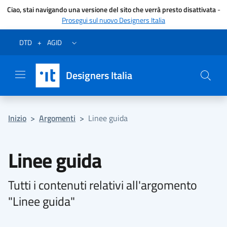
Ciao, stai navigando una versione del sito che verrà presto disattivata
-
Prosegui sul nuovo Designers Italia
Vai al menu
Vai al contenuto
Questa pagina è stata utile?
Vai al piede
Dichiarazione di accessibilità (link esterno su sito AgID)
Apri/chiudi menu secondario
DTD
+
AGID
Designers Italia
Inizio
>
Argomenti
>
Linee guida
Linee guida
Tutti i contenuti relativi all'argomento
"Linee guida"