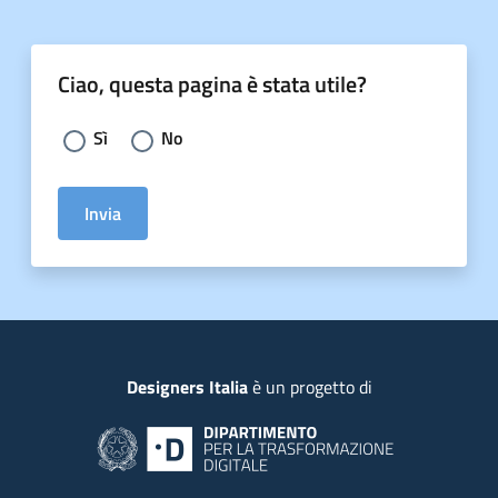
Ciao, questa pagina è stata utile?
Scegli la risposta:
Sì
No
Invia
Piede
Designers Italia
è un progetto di