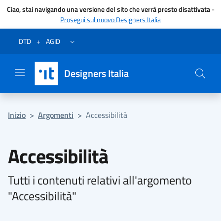
Ciao, stai navigando una versione del sito che verrà presto disattivata
-
Prosegui sul nuovo Designers Italia
Vai al menu
Vai al contenuto
Questa pagina è stata utile?
Vai al piede
Dichiarazione di accessibilità (link esterno su sito AgID)
Apri/chiudi menu secondario
DTD
+
AGID
Designers Italia
Inizio
>
Argomenti
>
Accessibilità
Accessibilità
Tutti i contenuti relativi all'argomento
"Accessibilità"