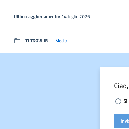
Ultimo aggiornamento:
14 luglio 2026
TI TROVI IN
Media
Ciao,
Sceg
Sì
Invi