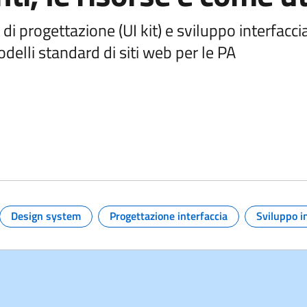
 di progettazione (UI kit) e sviluppo interfacc
 modelli standard di siti web per le PA
 e link per approfondire
Design system
Progettazione interfaccia
Sviluppo i
Argomento:
Argomento: