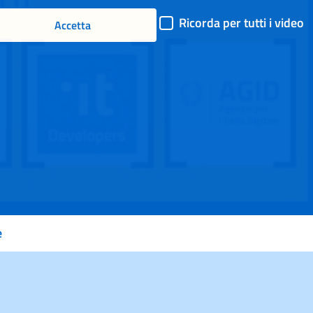
il
Ricorda per tutti i video
Accetta
video
e