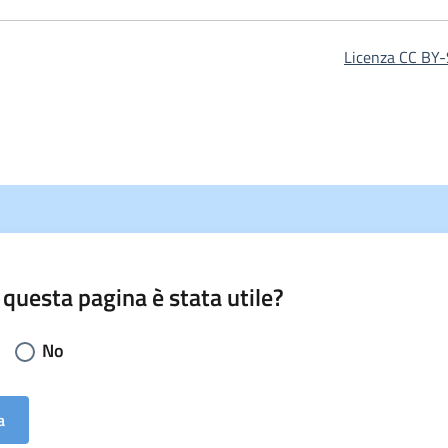
Licenza CC BY-
 questa pagina è stata utile?
li la risposta:
No
a