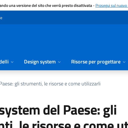
gando una versione del sito che verrà presto disattivata
-
Prosegui sul nuovo 
le
elli
Design system
Risorse per progettare
ese: gli strumenti, le risorse e come utilizzarli
system del Paese: gli
i, le risorse e come uti