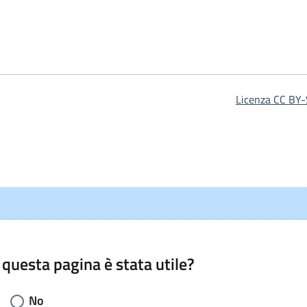
Licenza CC BY-
 questa pagina è stata utile?
li la risposta:
No