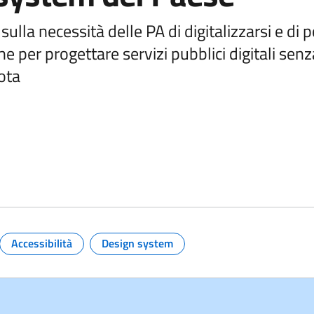
sulla necessità delle PA di digitalizzarsi e di 
he per progettare servizi pubblici digitali sen
uota
 e link per approfondire
Accessibilità
Design system
Argomento:
Argomento: