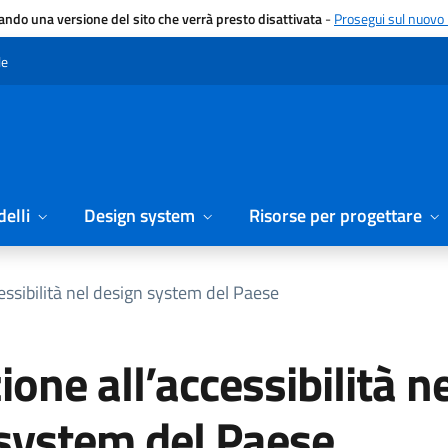
gando una versione del sito che verrà presto disattivata
-
Prosegui sul nuovo 
le
elli
Design system
Risorse per progettare
cessibilità nel design system del Paese
ione all’accessibilità n
system del Paese