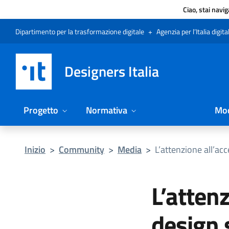
Ciao, stai navi
Vai al menu
Vai al contenuto
Questa pagina è stata utile?
Vai al piede
Dichiarazione di accessibilità (link esterno su sito AgID)
Dipartimento per la trasformazione digitale
+
Agenzia per l’Italia digita
Designers Italia
Progetto
Normativa
Mod
Inizio
>
Community
>
Media
>
L’attenzione all’ac
L’attenz
design 