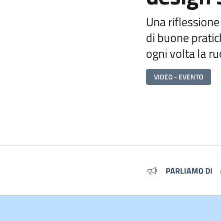
Una riflessione 
di buone pratic
ogni volta la r
VIDEO - EVENTO
Metadati
PARLIAMO DI