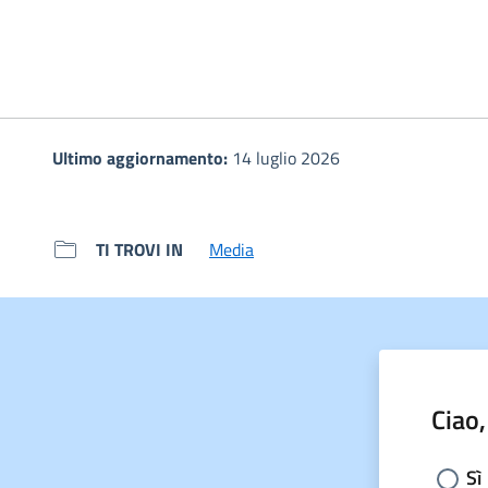
Ultimo aggiornamento:
14 luglio 2026
TI TROVI IN
Media
Ciao,
Sceg
Sì