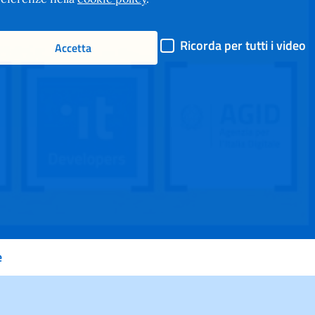
il
Ricorda per tutti i video
Accetta
video
e