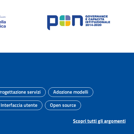
rogettazione servizi
Adozione modelli
Argomento:
Argomento:
Interfaccia utente
Open source
Argomento:
Argomento:
Scopri tutti gli argomenti