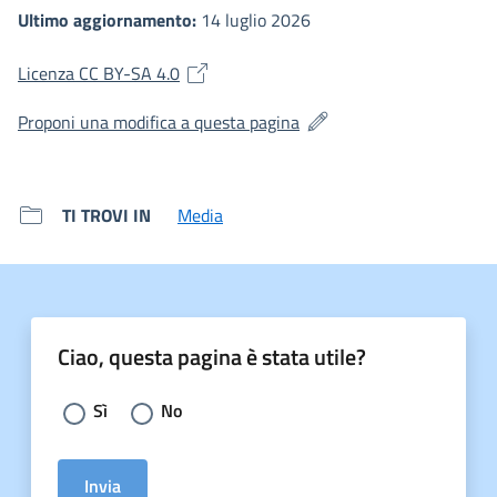
Ultimo aggiornamento:
14 luglio 2026
(si apre in una nuova finestra)
Licenza CC BY-SA 4.0
(si apre in una nuova fines
Proponi una modifica a questa pagina
TI TROVI IN
Media
Ciao, questa pagina è stata utile?
Scegli la risposta:
Sì
No
Invia