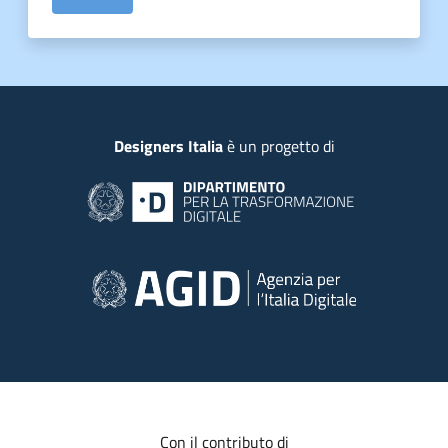
Piede
Designers Italia
è un progetto di
Con il contributo di