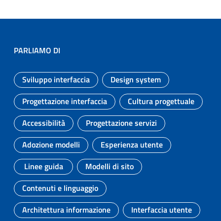
PARLIAMO DI
Sviluppo interfaccia
Design system
Argomento:
Argomento:
Progettazione interfaccia
Cultura progettuale
Argomento:
Argomento:
Accessibilità
Progettazione servizi
Argomento:
Argomento:
Adozione modelli
Esperienza utente
Argomento:
Argomento:
Linee guida
Modelli di sito
Argomento:
Argomento:
Contenuti e linguaggio
Argomento:
Architettura informazione
Interfaccia utente
Argomento:
Argomento: