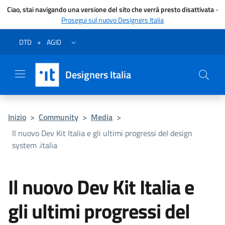
Ciao, stai navigando una versione del sito che verrà presto disattivata
-
Prosegui sul nuovo Designers Italia
Vai al menu
Vai al contenuto
Questa pagina è stata utile?
Vai al piede
Dichiarazione di accessibilità (link esterno su sito AgID)
Apri/chiudi menu secondario
DTD
+
AGID
Designers Italia
Inizio
>
Community
>
Media
>
Il nuovo Dev Kit Italia e gli ultimi progressi del design
system .italia
Il nuovo Dev Kit Italia e
gli ultimi progressi del