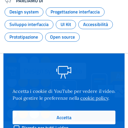
PARLIAMO DI
Design system
Progettazione interfaccia
Argomento:
Argomento:
Sviluppo interfaccia
UI Kit
Accessibilità
Argomento:
Argomento:
Argomento:
Prototipazione
Open source
Argomento:
Argomento:
Accetta i cookie di YouTube per vedere il video.
Riproduci
Puoi gestire le preferenze nella
cookie policy
.
il
Accetta
video
Ricorda per tutti i video