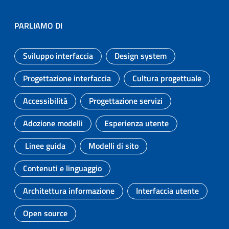
PARLIAMO DI
Sviluppo interfaccia
Design system
Argomento:
Argomento:
Progettazione interfaccia
Cultura progettuale
Argomento:
Argomento:
Accessibilità
Progettazione servizi
Argomento:
Argomento:
Adozione modelli
Esperienza utente
Argomento:
Argomento:
Linee guida
Modelli di sito
Argomento:
Argomento:
Contenuti e linguaggio
Argomento:
Architettura informazione
Interfaccia utente
Argomento:
Argomento:
Open source
Argomento: