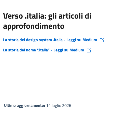
Verso .italia: gli articoli di
approfondimento
La storia del design system .italia - Leggi su Medium
(si apre in una nuova finestra)
La storia del nome “.italia” - Leggi su Medium
(si apre in una nuova finestra)
Ultimo aggiornamento:
14 luglio 2026