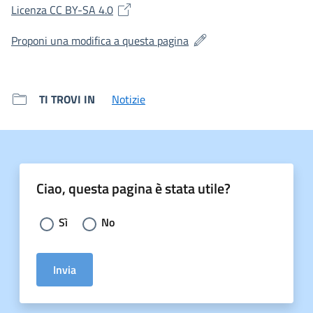
(si apre in una nuova finestra)
Licenza CC BY-SA 4.0
(si apre in una nuova fines
Proponi una modifica a questa pagina
TI TROVI IN
Notizie
Ciao, questa pagina è stata utile?
Scegli la risposta:
Sì
No
Invia