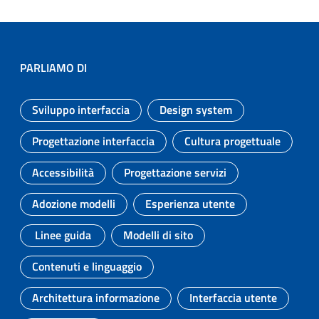
PARLIAMO DI
Sviluppo interfaccia
Design system
Argomento:
Argomento:
Progettazione interfaccia
Cultura progettuale
Argomento:
Argomento:
Accessibilità
Progettazione servizi
Argomento:
Argomento:
Adozione modelli
Esperienza utente
Argomento:
Argomento:
Linee guida
Modelli di sito
Argomento:
Argomento:
Contenuti e linguaggio
Argomento:
Architettura informazione
Interfaccia utente
Argomento:
Argomento: