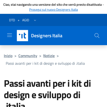
Ciao, stai navigando una versione del sito che verrà presto disattivata
-
Prosegui sul nuovo Designers Italia
Vai al menu
Vai al contenuto
Questa pagina è stata utile?
Vai al piede
Dichiarazione di accessibilità (link esterno su sito AgID)
Apri/chiudi menu secondario
DTD
+
AGID
Designers Italia
Inizio
>
Community
>
Notizie
>
Passi avanti per i kit di design e sviluppo di .italia
Passi avanti per i kit di
design e sviluppo di
.italia