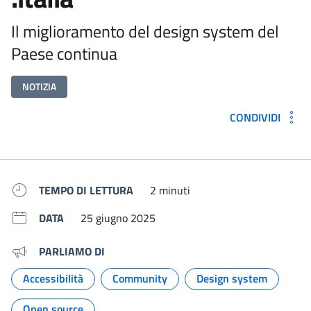
Il miglioramento del design system del
Paese continua
NOTIZIA
CONDIVIDI
Metadati e link per approfondir
TEMPO DI LETTURA
2 minuti
DATA
25 giugno 2025
PARLIAMO DI
Accessibilità
Community
Design system
Argomento:
Argomento:
Argomento:
Open source