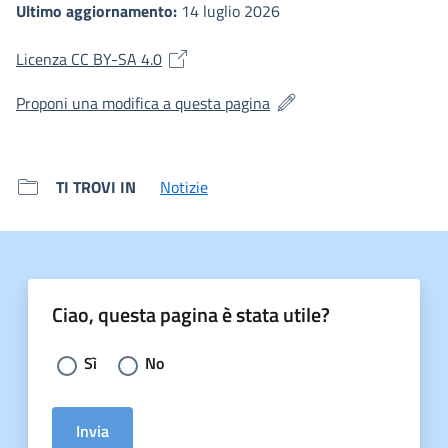
Ultimo aggiornamento:
14 luglio 2026
(si apre in una nuova finestra)
Licenza CC BY-SA 4.0
(si apre in una nuova fines
Proponi una modifica a questa pagina
TI TROVI IN
Notizie
Ciao, questa pagina è stata utile?
Scegli la risposta:
Sì
No
Invia