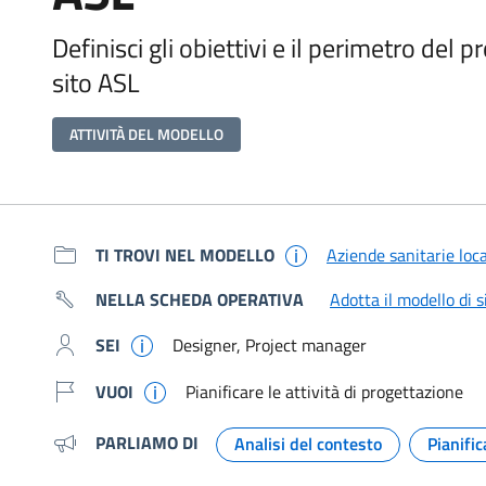
Definisci gli obiettivi e il perimetro del 
sito ASL
ATTIVITÀ DEL MODELLO
Metadati e link per app
TI TROVI NEL MODELLO
Aziende sanitarie loca
NELLA SCHEDA OPERATIVA
Adotta il modello di 
SEI
Designer, Project manager
VUOI
Pianificare le attività di progettazione
PARLIAMO DI
Analisi del contesto
Pianifi
Argomento: