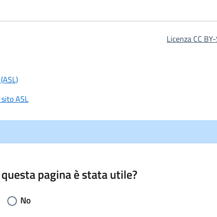
Licenza CC BY-
 (ASL)
 sito ASL
 questa pagina è stata utile?
li la risposta:
No