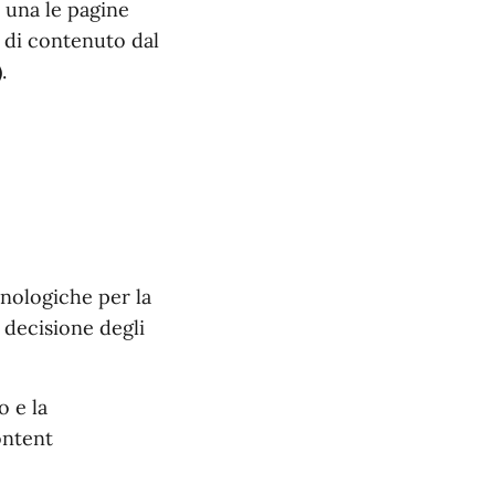
d una le pagine
a di contenuto dal
).
nologiche per la
 decisione degli
o e la
ontent