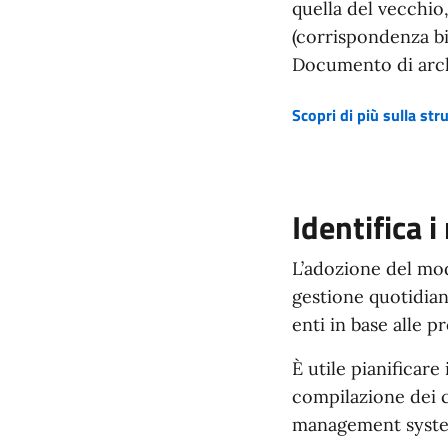
quella del vecchio
(corrispondenza bi
Documento di arch
Scopri di più sulla str
(si apre in una nuova fine
Identifica i
L’adozione del mod
gestione quotidian
enti in base alle p
È utile pianificare
compilazione dei c
management system