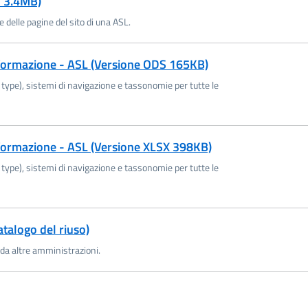
(si apre in una nuova finestra)
F 3.4MB)
ne delle pagine del sito di una ASL.
nformazione - ASL (Versione ODS 165KB)
t type), sistemi di navigazione e tassonomie per tutte le
nformazione - ASL (Versione XLSX 398KB)
t type), sistemi di navigazione e tassonomie per tutte le
(si apre in una nuova finestra)
talogo del riuso)
 da altre amministrazioni.