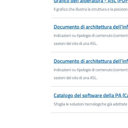
Grafico dell'alberatura - ASL (PD
Il grafico che illustra la struttura e la posizio
Scarica ODS
Documento di architettura dell'i
Indicazioni su tipologie di contenuto (conten
sezioni del sito di una ASL.
Scarica XLSX
Documento di architettura dell'i
Indicazioni su tipologie di contenuto (conten
sezioni del sito di una ASL.
Catalogo del software della PA (Ca
Sfoglia le soluzioni tecnologiche già adottate