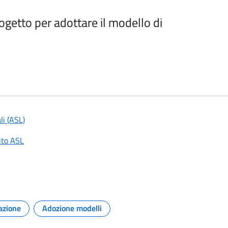
progetto per adottare il modello di
rofondire
li (ASL)
sito ASL
cazione
Adozione modelli
Argomento:
Argomento: