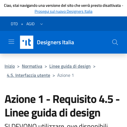
Ciao, stai navigando una versione del sito che verrà presto disattivata
-
Prosegui sul nuovo Designers Italia
Vai al menu
Vai al contenuto
Questa pagina è stata utile?
Vai al piede
Dichiarazione di accessibilità (link esterno su sito AgID)
Apri/chiudi menu secondario
DTD
+
AGID
Designers Italia
Inizio
>
Normativa
>
Linee guida di design
>
4.5. Interfaccia utente
>
Azione 1
Azione 1 - Requisito 4.5 -
Linee guida di design
SI DEVONO utilizzare, ove disponibili,