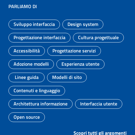
PARLIAMO DI
Sviluppo interfaccia
Design system
Argomento:
Argomento:
Progettazione interfaccia
Cultura progettuale
Argomento:
Argomento:
Accessibilità
Progettazione servizi
Argomento:
Argomento:
Adozione modelli
Esperienza utente
Argomento:
Argomento:
Linee guida
Modelli di sito
Argomento:
Argomento:
Contenuti e linguaggio
Argomento:
Architettura informazione
Interfaccia utente
Argomento:
Argomento:
Open source
Argomento:
Scopri tutti gli argomenti