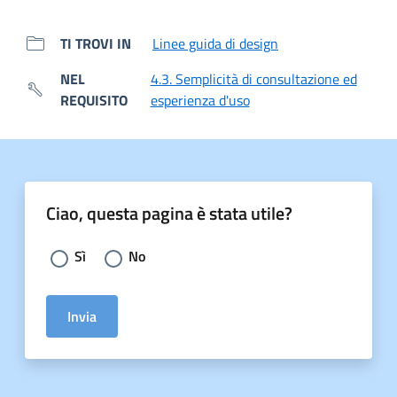
TI TROVI IN
Linee guida di design
NEL
4.3. Semplicità di consultazione ed
REQUISITO
esperienza d'uso
Ciao, questa pagina è stata utile?
Scegli la risposta:
Sì
No
Invia