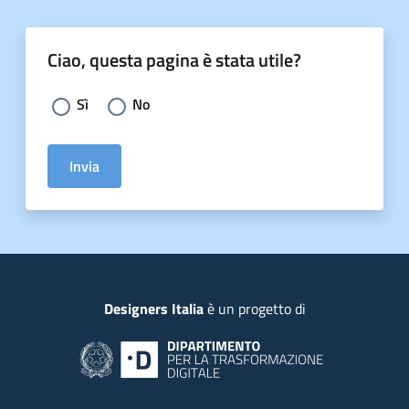
Ciao, questa pagina è stata utile?
Scegli la risposta:
Sì
No
Invia
Piede
Designers Italia
è un progetto di