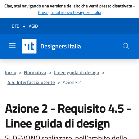
Ciao, stai navigando una versione del sito che verrà presto disattivata
-
Prosegui sul nuovo Designers Italia
Vai al menu
Vai al contenuto
Questa pagina è stata utile?
Vai al piede
Dichiarazione di accessibilità (link esterno su sito AgID)
Apri/chiudi menu secondario
DTD
+
AGID
Designers Italia
Inizio
>
Normativa
>
Linee guida di design
>
4.5. Interfaccia utente
>
Azione 2
Azione 2 - Requisito 4.5 -
Linee guida di design
SI DEVONO realizzare, nell’ambito dello