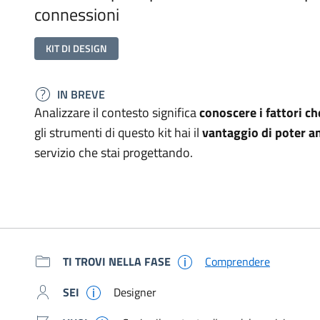
connessioni
KIT DI DESIGN
IN BREVE
Analizzare il contesto significa
conoscere i fattori ch
gli strumenti di questo kit hai il
vantaggio di poter a
servizio che stai progettando.
Metadati e link per app
TI TROVI NELLA FASE
Comprendere
SEI
Designer