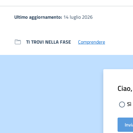
Ultimo aggiornamento:
14 luglio 2026
TI TROVI NELLA FASE
Comprendere
Ciao,
Sceg
Sì
Invi