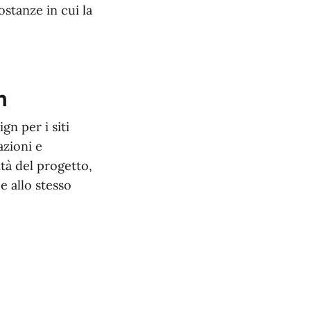
ostanze in cui la
n
gn per i siti
azioni e
ità del progetto,
e allo stesso