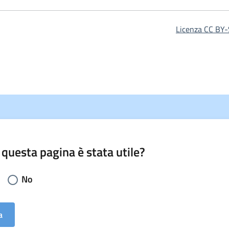
Licenza CC BY-
 questa pagina è stata utile?
li la risposta:
No
a