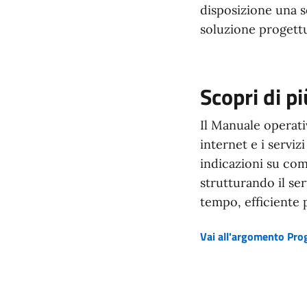
disposizione una se
soluzione progettu
Scopri di p
Il Manuale operati
internet e i serviz
indicazioni su come
strutturando il ser
tempo, efficiente 
Vai all'argomento Prog
(si apre in una nuova fine