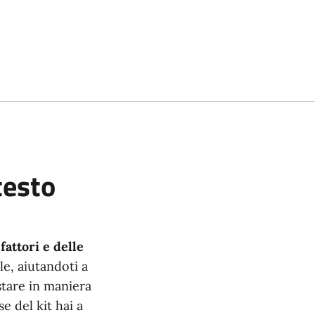
testo
attori e delle
le, aiutandoti a
stare in maniera
e del kit hai a