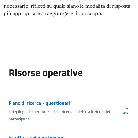
necessario, rifletti su quale siano le modalità di risposta
più appropriate a raggiungere il tuo scopo.
Risorse operative
Scarica ODT
Piano di ricerca - questionari
Il riepilogo del perimetro della ricerca e della selezione dei
partecipanti
Scarica ODT
Struttura del questionario