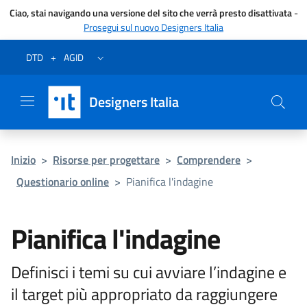
Ciao, stai navigando una versione del sito che verrà presto disattivata
-
Prosegui sul nuovo Designers Italia
Vai al menu
Vai al contenuto
Questa pagina è stata utile?
Vai al piede
Dichiarazione di accessibilità (link esterno su sito AgID)
Apri/chiudi menu secondario
DTD
+
AGID
Designers Italia
Inizio
>
Risorse per progettare
>
Comprendere
>
Questionario online
>
Pianifica l'indagine
Pianifica l'indagine
Definisci i temi su cui avviare l’indagine e
il target più appropriato da raggiungere