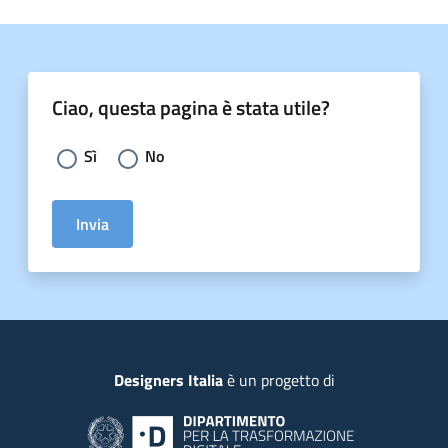
Ciao, questa pagina è stata utile?
Scegli la risposta:
Sì
No
Invia
Piede
Designers Italia
è un progetto di