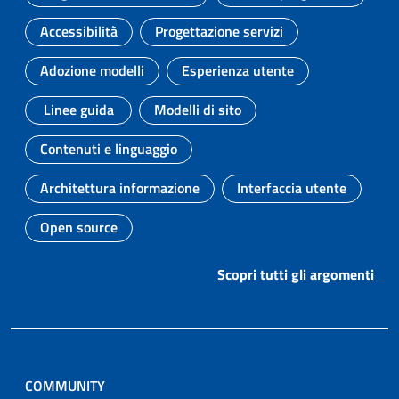
Argomento:
Argomento:
Accessibilità
Progettazione servizi
Argomento:
Argomento:
Adozione modelli
Esperienza utente
Argomento:
Argomento:
Linee guida
Modelli di sito
Argomento:
Argomento:
Contenuti e linguaggio
Argomento:
Architettura informazione
Interfaccia utente
Argomento:
Argomento:
Open source
Argomento:
Scopri tutti gli argomenti
COMMUNITY