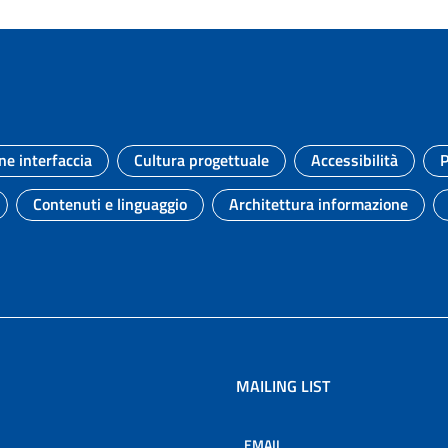
ne interfaccia
Cultura progettuale
Accessibilità
P
Argomento:
Argomento:
Argomento:
Contenuti e linguaggio
Architettura informazione
to:
Argomento:
Argomento:
MAILING LIST
EMAIL