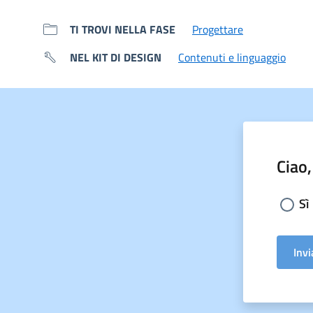
TI TROVI NELLA FASE
Progettare
NEL KIT DI DESIGN
Contenuti e linguaggio
Ciao,
Sceg
Sì
Invi