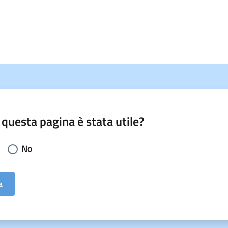
 questa pagina è stata utile?
li la risposta:
No
a