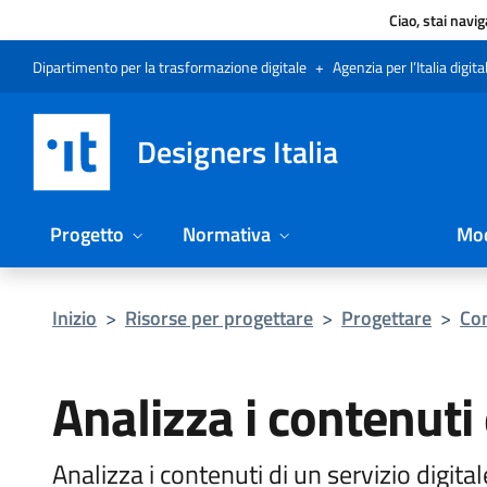
Ciao, stai navi
Vai al menu
Vai al contenuto
Questa pagina è stata utile?
Vai al piede
Dichiarazione di accessibilità (link esterno su sito AgID)
Dipartimento per la trasformazione digitale
+
Agenzia per l’Italia digita
Designers Italia
Progetto
Normativa
Mod
Inizio
>
Risorse per progettare
>
Progettare
>
Con
Analizza i contenuti 
Analizza i contenuti di un servizio digital