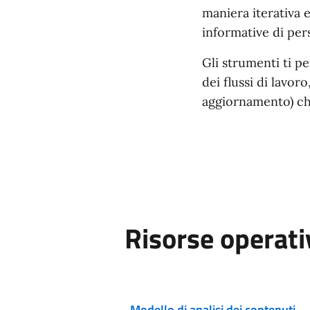
maniera iterativa e
informative di per
Gli strumenti ti p
dei flussi di lavor
aggiornamento) che
Risorse operati
Scarica ODS
Modello di analisi dei contenuti