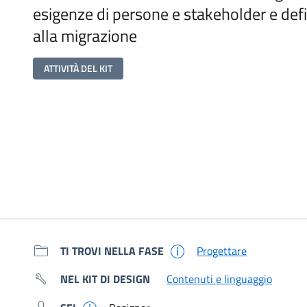
esigenze di persone e stakeholder e defin
alla migrazione
ATTIVITÀ DEL KIT
Metadati e link per app
TI TROVI NELLA FASE
Progettare
NEL KIT DI DESIGN
Contenuti e linguaggio