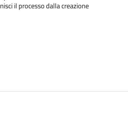
isci il processo dalla creazione
rofondire