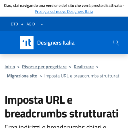
Ciao, stai navigando una versione del sito che verrà presto disattivata
-
Prosegui sul nuovo Designers Italia
Vai al menu
Vai al contenuto
Questa pagina è stata utile?
Vai al piede
Dichiarazione di accessibilità (link esterno su sito AgID)
Apri/chiudi menu secondario
DTD
+
AGID
Designers Italia
Inizio
>
Risorse per progettare
>
Realizzare
>
Migrazione sito
>
Imposta URL e breadcrumbs strutturati
Imposta URL e
breadcrumbs strutturati
Crea indirizzi e breadcrumbs chiari e