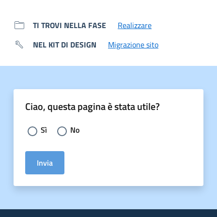
TI TROVI NELLA FASE
Realizzare
NEL KIT DI DESIGN
Migrazione sito
Ciao, questa pagina è stata utile?
Scegli la risposta:
Sì
No
Invia