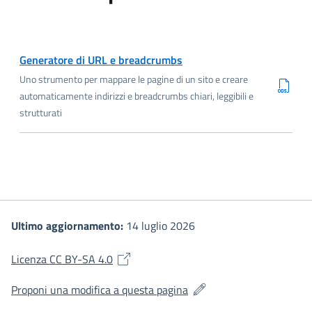
Scarica ODS
Generatore di URL e breadcrumbs
Uno strumento per mappare le pagine di un sito e creare
automaticamente indirizzi e breadcrumbs chiari, leggibili e
strutturati
Ultimo aggiornamento:
14 luglio 2026
(si apre in una nuova finestra)
Licenza CC BY-SA 4.0
(si apre in una nuova fines
Proponi una modifica a questa pagina