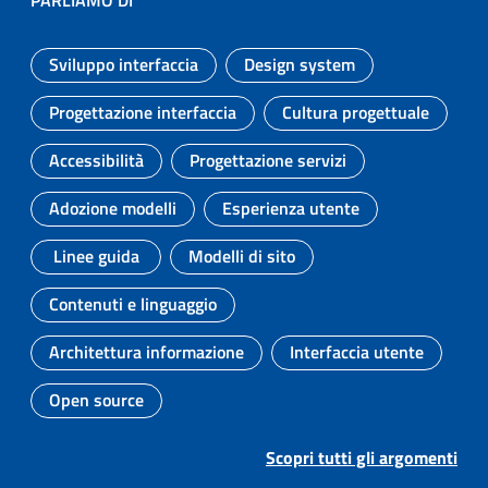
Sviluppo interfaccia
Design system
Argomento:
Argomento:
Progettazione interfaccia
Cultura progettuale
Argomento:
Argomento:
Accessibilità
Progettazione servizi
Argomento:
Argomento:
Adozione modelli
Esperienza utente
Argomento:
Argomento:
Linee guida
Modelli di sito
Argomento:
Argomento:
Contenuti e linguaggio
Argomento:
Architettura informazione
Interfaccia utente
Argomento:
Argomento:
Open source
Argomento:
Scopri tutti gli argomenti