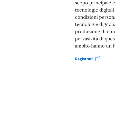
scopo principale è 
tecnologie digitali
condizioni persona
tecnologie digitali
produzione di conte
pervasività di ques
ambito hanno un fo
Registrati
(si apre in una nuova fine