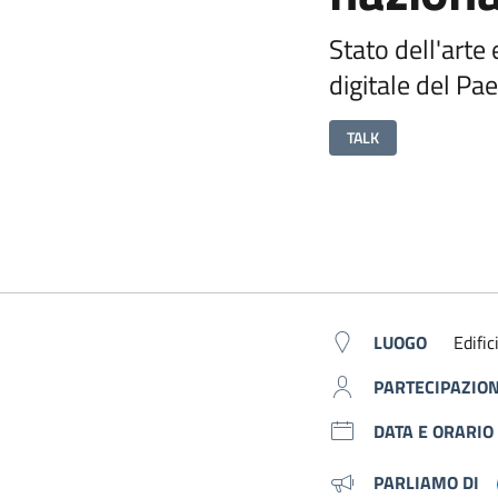
Stato dell'arte
digitale del Pa
TALK
Metadati
LUOGO
Edifi
PARTECIPAZIO
DATA E ORARIO
PARLIAMO DI