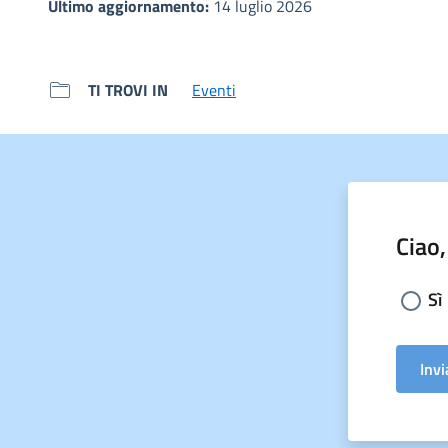
Ultimo aggiornamento:
14 luglio 2026
TI TROVI IN
Eventi
Ciao,
Sceg
Sì
Invi