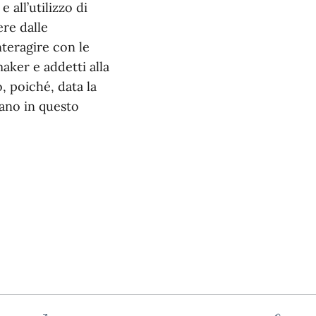
 all’utilizzo di
ere dalle
nteragire con le
maker e addetti alla
, poiché, data la
rano in questo