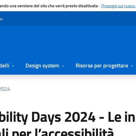
gando una versione del sito che verrà presto disattivata
-
Prosegui sul nuovo 
le
elli
Design system
Risorse per progettare
 2024
ility Days 2024 - Le in
i per l’accessibilità