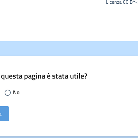
Licenza CC BY-
 questa pagina è stata utile?
li la risposta:
No
a