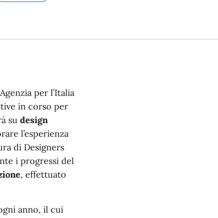
Argomento:
genzia per l’Italia
ative in corso per
erà su
design
orare l’esperienza
ura di Designers
te i progressi del
zione
, effettuato
ogni anno, il cui