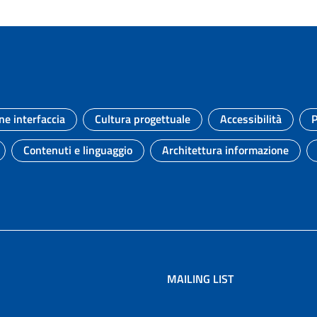
ne interfaccia
Cultura progettuale
Accessibilità
P
Argomento:
Argomento:
Argomento:
Contenuti e linguaggio
Architettura informazione
to:
Argomento:
Argomento:
MAILING LIST