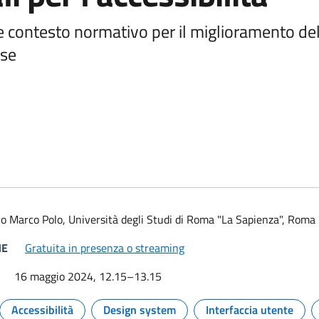
 e contesto normativo per il miglioramento dell
ese
 e link per approfondire
cio Marco Polo, Università degli Studi di Roma "La Sapienza", Roma
(si apre in una nuova finestr
NE
Gratuita in presenza o streaming
16 maggio 2024, 12.15–13.15
Accessibilità
Design system
Interfaccia utente