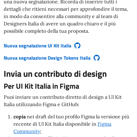
una nuova segnalazione. Ricorda di inserire tutti i
dettagli che ritieni necessari per approfondire il tema,
in modo da consentire alla community e al team di
Designers Italia di avere un quadro chiaro e il più
possibile completo della tua proposta.
Nuova segnalazione UI Kit Italia
(si apre in una nuova finestra)
Nuova segnalazione Design Tokens Italia
(si apre in una nuova finestra)
Invia un contributo di design
Per UI Kit Italia in Figma
Puoi inviare un contributo diretto di design a UI Kit
Italia utilizzando Figma e GitHub:
copia
nei draft del tuo profilo Figma la versione più
recente di UI Kit Italia disponibile in
Figma
Community
;