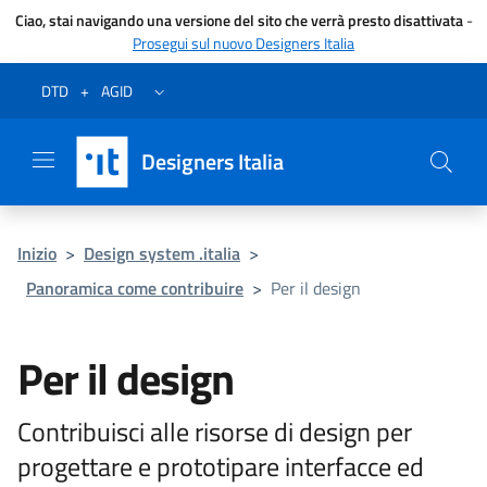
Ciao, stai navigando una versione del sito che verrà presto disattivata
-
Prosegui sul nuovo Designers Italia
Vai al menu
Vai al contenuto
Questa pagina è stata utile?
Vai al piede
Dichiarazione di accessibilità (link esterno su sito AgID)
Apri/chiudi menu secondario
DTD
+
AGID
Designers Italia
Inizio
>
Design system .italia
>
Panoramica come contribuire
>
Per il design
Per il design
Contribuisci alle risorse di design per
progettare e prototipare interfacce ed