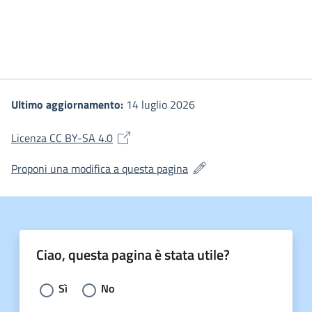
Ultimo aggiornamento:
14 luglio 2026
(si apre in una nuova finestra)
Licenza CC BY-SA 4.0
(si apre in una nuova fines
Proponi una modifica a questa pagina
Ciao, questa pagina è stata utile?
Scegli la risposta:
Sì
No