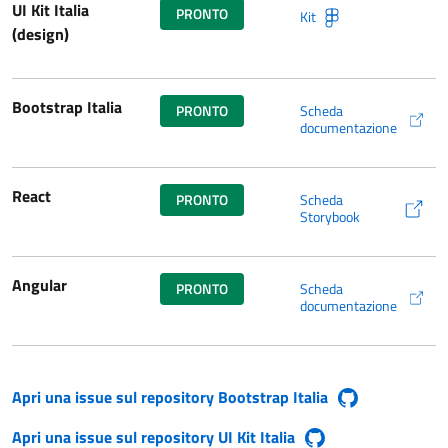
UI Kit Italia
PRONTO
Kit
UI Kit Italia su Figma (si 
(design)
Bootstrap Italia
PRONTO
Scheda
(si apre in una nuova fine
documentazione
React
PRONTO
Scheda
(si apre in una nuova fine
Storybook
Angular
PRONTO
Scheda
(si apre in una nuova fine
documentazione
Apri una issue sul repository Bootstrap Italia
(si apre in una nuova finestra)
Apri una issue sul repository UI Kit Italia
(si apre in una nuova finestra)