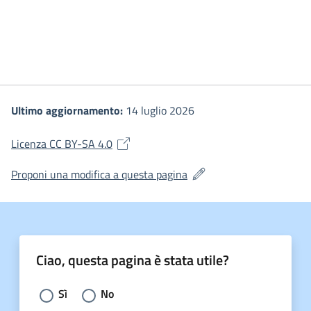
Ultimo aggiornamento:
14 luglio 2026
(si apre in una nuova finestra)
Licenza CC BY-SA 4.0
(si apre in una nuova fines
Proponi una modifica a questa pagina
Ciao, questa pagina è stata utile?
Scegli la risposta:
Sì
No