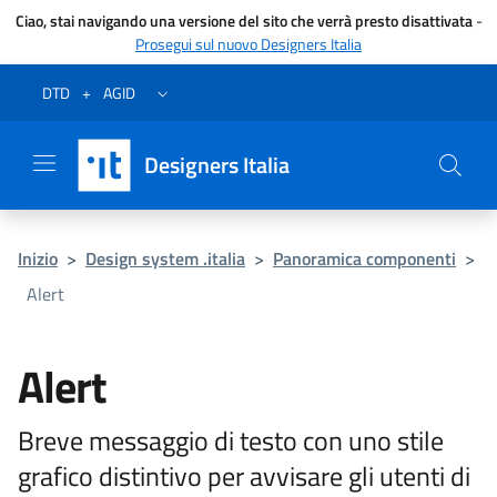
Ciao, stai navigando una versione del sito che verrà presto disattivata
-
Prosegui sul nuovo Designers Italia
Vai al menu
Vai al contenuto
Questa pagina è stata utile?
Vai al piede
Dichiarazione di accessibilità (link esterno su sito AgID)
Apri/chiudi menu secondario
DTD
+
AGID
Designers Italia
Inizio
>
Design system .italia
>
Panoramica componenti
>
Alert
Alert
Breve messaggio di testo con uno stile
grafico distintivo per avvisare gli utenti di