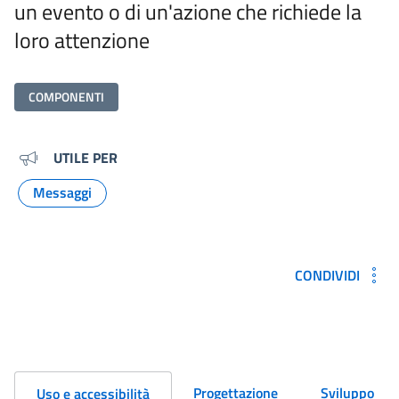
un evento o di un'azione che richiede la
loro attenzione
COMPONENTI
Metadati e link per approfondi
UTILE PER
Messaggi
Argomento:
CONDIVIDI
Progettazione
Sviluppo
Uso e accessibilità