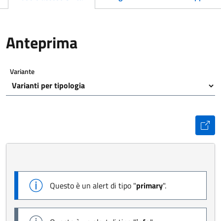
Anteprima
Variante
Inizio anteprima:
Fine anteprima.