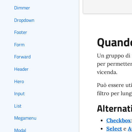
Dimmer
Dropdown
Footer
Quando
Form
Un gruppo di 
Forward
per permettere
Header
vicenda.
Hero
Può essere uti
filtro per lung
Input
Alternat
List
Megamenu
Checkbox
Select
e
A
Modal