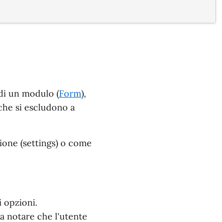
di un modulo (
Form
),
che si escludono a
ione (settings) o come
i opzioni.
 da notare che l'utente