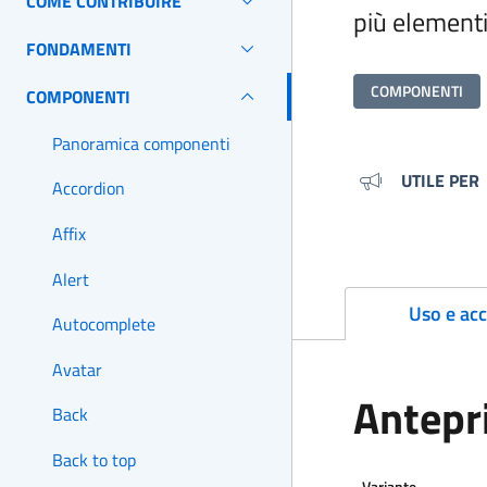
COME CONTRIBUIRE
più elementi
FONDAMENTI
COMPONENTI
COMPONENTI
Panoramica componenti
Metada
UTILE PER
Accordion
Affix
Alert
Uso e acc
Autocomplete
Avatar
Antepr
Back
Back to top
Variante