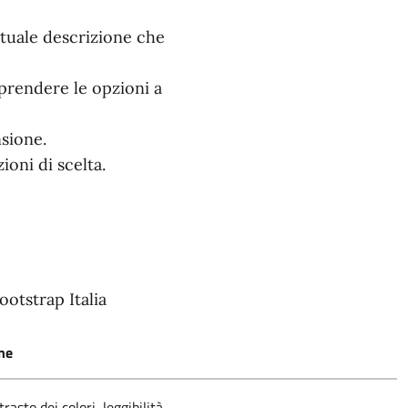
ntuale descrizione che
mprendere le opzioni a
nsione.
oni di scelta.
ootstrap Italia
ne
rasto dei colori, leggibilità