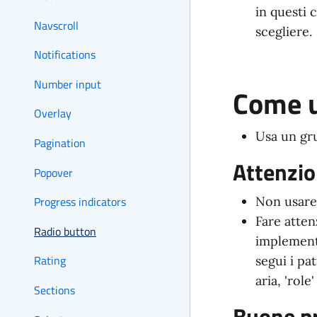
in questi 
Navscroll
scegliere.
Notifications
Number input
Come u
Overlay
Usa un gru
Pagination
Attenzio
Popover
Non usare 
Progress indicators
Fare atten
Radio button
implementa
Rating
segui i pa
aria, 'role'
Sections
Buone pr