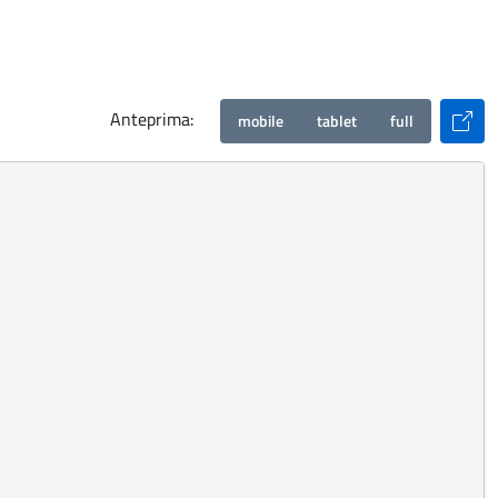
ima:
ma.
Anteprima:
mobile
tablet
full