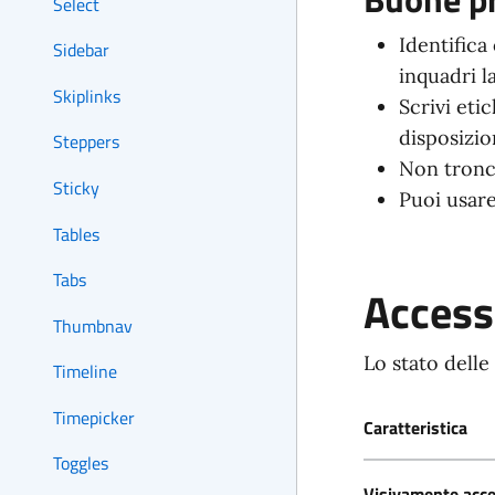
Select
Identifica
Sidebar
inquadri la
Skiplinks
Scrivi eti
disposizio
Steppers
Non tronca
Sticky
Puoi usare
Tables
Tabs
Accessi
Thumbnav
Lo stato delle
Timeline
Timepicker
Caratteristica
Toggles
Visivamente acce