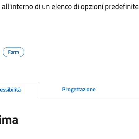
 all'interno di un elenco di opzioni predefinite
ti e link per approfondire
Form
Argomento:
Progettazione
essibilità
ima