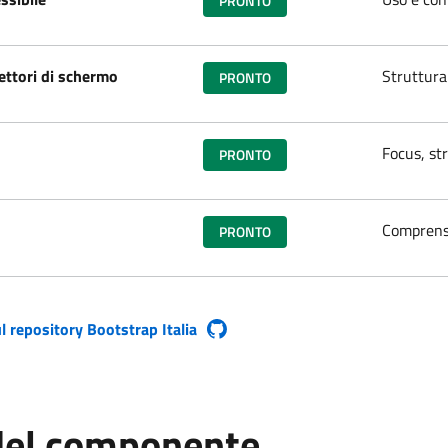
PRONTO
ettori di schermo
Struttura 
PRONTO
Focus, str
PRONTO
Comprensi
PRONTO
l repository Bootstrap Italia
a finestra)
del componente