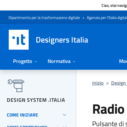
Ciao, stai navi
Vai al menu
Vai al contenuto
Questa pagina è stata utile?
Vai al piede
Dichiarazione di accessibilità (link esterno su sito AgID)
Dipartimento per la trasformazione digitale
+
Agenzia per l’Italia digita
Designers Italia
Progetto
Normativa
Mod
Inizio
>
Design 
DESIGN SYSTEM .ITALIA
Radio
COME INIZIARE
Pulsante di 