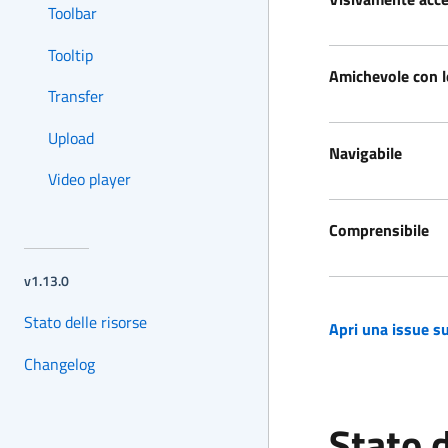
Toolbar
Tooltip
Amichevole con l
Transfer
Upload
Navigabile
Video player
Comprensibile
versione corrente:
v1.13.0
Stato delle risorse
Apri una issue su
(si apre in una nuov
Changelog
Stato 