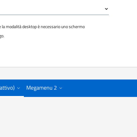
re la modalità desktop è necessario uno schermo
go.
Inizio antepr
Fine antepri