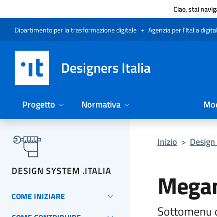
Ciao, stai navi
Vai al menu
Vai al contenuto
Questa pagina è stata utile?
Vai al piede
Dichiarazione di accessibilità (link esterno su sito AgID)
Dipartimento per la trasformazione digitale
+
Agenzia per l’Italia digita
Designers Italia
Progetto
Normativa
Mod
Inizio
>
Design 
DESIGN SYSTEM .ITALIA
Mega
COME INIZIARE
Sottomenu di