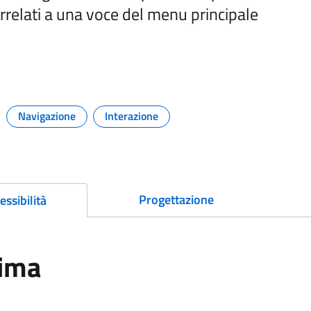
rrelati a una voce del menu principale
ti e link per approfondire
Navigazione
Interazione
Argomento:
Argomento:
Progettazione
essibilità
ima