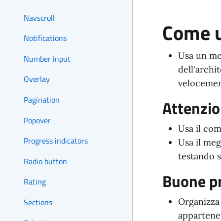
Navscroll
Come u
Notifications
Usa un me
Number input
dell'archi
Overlay
velocement
Pagination
Attenzio
Popover
Usa il co
Progress indicators
Usa il meg
testando s
Radio button
Buone pr
Rating
Organizza
Sections
appartenen