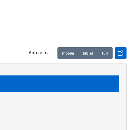
ima:
ma.
Anteprima:
mobile
tablet
full