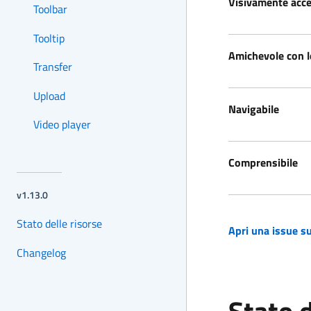
Visivamente acce
Toolbar
Tooltip
Amichevole con l
Transfer
Upload
Navigabile
Video player
Comprensibile
versione corrente:
v1.13.0
Stato delle risorse
Apri una issue su
(si apre in una nuov
Changelog