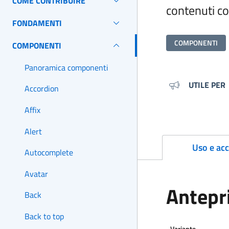
COME CONTRIBUIRE
contenuti co
FONDAMENTI
COMPONENTI
COMPONENTI
Panoramica componenti
Metada
UTILE PER
Accordion
Affix
Alert
Uso e acc
Autocomplete
Avatar
Antepr
Back
Back to top
Variante