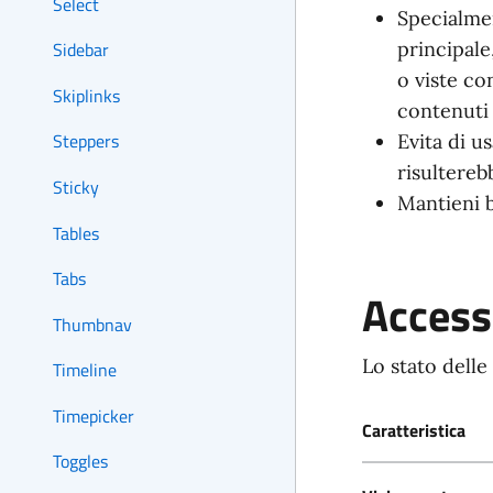
Select
Specialme
principale
Sidebar
o viste co
Skiplinks
contenuti 
Steppers
Evita di u
risultereb
Sticky
Mantieni b
Tables
Tabs
Accessi
Thumbnav
Lo stato delle
Timeline
Timepicker
Caratteristica
Toggles