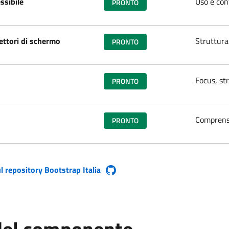
ssibile
Uso e cont
PRONTO
ettori di schermo
Struttura 
PRONTO
Focus, str
PRONTO
Comprensi
PRONTO
l repository Bootstrap Italia
a finestra)