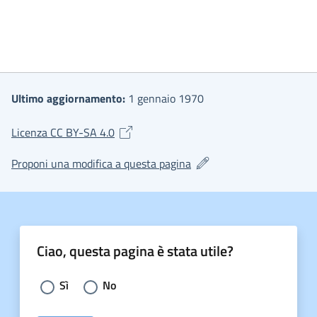
Ultimo aggiornamento:
1 gennaio 1970
(si apre in una nuova finestra)
Licenza CC BY-SA 4.0
(si apre in una nuova fines
Proponi una modifica a questa pagina
Ciao, questa pagina è stata utile?
Scegli la risposta:
Sì
No