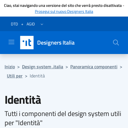
Ciao, stai navigando una versione del sito che verrà presto disattivata
-
Prosegui sul nuovo Designers Italia
Vai al menu
Vai al contenuto
Questa pagina è stata utile?
Vai al piede
Dichiarazione di accessibilità (link esterno su sito AgID)
Apri/chiudi menu secondario
DTD
+
AGID
Designers Italia
Inizio
>
Design system .italia
>
Panoramica componenti
>
Utili per
>
Identità
Identità
Tutti i componenti del design system utili
per "Identità"